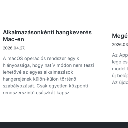
Alkalmazásonkénti hangkeverés
Megér
Mac-en
2026.03
2026.04.27.
Az Appl
A macOS operációs rendszer egyik
legolc
hiányossága, hogy natív módon nem teszi
modellt
lehetővé az egyes alkalmazások
új belé
hangerejének külön-külön történő
Az újd
szabályozását. Csak egyetlen központi
rendszerszintű csúszkát kapsz,