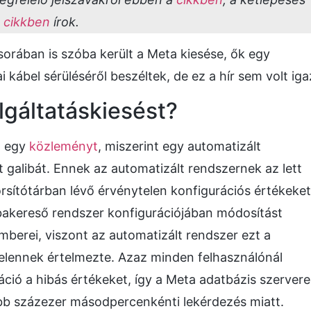
a
cikkben
írok.
orában is szóba került a Meta kiesése, ők egy
i kábel sérüléséről beszéltek, de ez a hír sem volt iga
lgáltatáskiesést?
t egy
közleményt
, miszerint egy automatizált
 galibát. Ennek az automatizált rendszernek az lett
orsítótárban lévő érvénytelen konfigurációs értékeket
a hibakereső rendszer konfigurációjában módosítást
mberei, viszont az automatizált rendszer ezt a
telennek értelmezte. Azaz minden felhasználónál
áció a hibás értékeket, így a Meta adatbázis szervere
öbb százezer másodpercenkénti lekérdezés miatt.