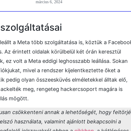
március 6, 2024
 szolgáltatásai
eállt a Meta több szolgáltatása is, köztük a Faceboo
. Az érintett oldalak körülbelül két órán keresztül
ak, ez volt a Meta eddigi leghosszabb leállása. Sokan
fiókjukat, mivel a rendszer kijelentkeztette őket a
ik pedig olyan összeesküvés elméletekkel álltak elő,
ackelték meg, rengeteg hackercsoport magára is
állás mögött.
usan csökkenteni annak a lehetőségét, hogy feltörj
 jelszó használata, valamint ajánlott bekapcsolni a
megfelelő jelszavakról ebben a
cikkben
, a kétlépéses