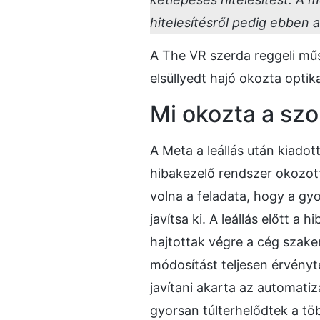
hitelesítésről pedig ebben 
A The VR szerda reggeli műs
elsüllyedt hajó okozta optika
Mi okozta a szo
A Meta a leállás után kiadot
hibakezelő rendszer okozott
volna a feladata, hogy a gy
javítsa ki. A leállás előtt 
hajtottak végre a cég szake
módosítást teljesen érvény
javítani akarta az automatiz
gyorsan túlterhelődtek a t