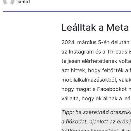
ianlot
Leálltak a Meta
2024. március 5-én délután l
az Instagram és a Threads is
teljesen elérhetetlenek volt
azt hitték, hogy feltörték a 
mobilalkalmazásokból, valak
hogy magát a Facebookot h
vállalta, hogy ők állnak a le
Tipp: ha szeretnéd drasztik
a fiókodat, ajánlott az erős
kétlépéses hitelesítést. A 