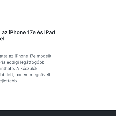
az iPhone 17e és iPad
el
tta az iPhone 17e modellt,
éria eddigi legátfogóbb
kinthető. A készülék
bb lett, hanem megnövelt
fejlettebb