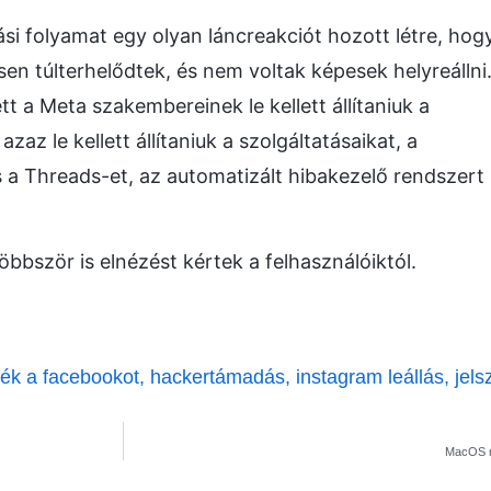
ási folyamat egy olyan láncreakciót hozott létre, hog
sen túlterhelődtek, és nem voltak képesek helyreállni
 a Meta szakembereinek le kellett állítaniuk a
azaz le kellett állítaniuk a szolgáltatásaikat, a
 a Threads-et, az automatizált hibakezelő rendszert
bször is elnézést kértek a felhasználóiktól.
rték a facebookot
,
hackertámadás
,
instagram leállás
,
jels
MacOS n