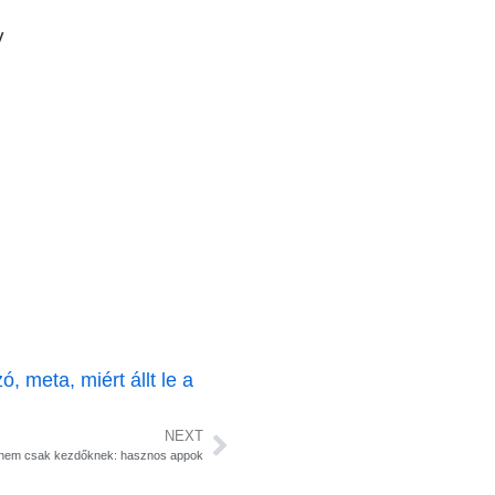
y
.
zó
,
meta
,
miért állt le a
NEXT
em csak kezdőknek: hasznos appok