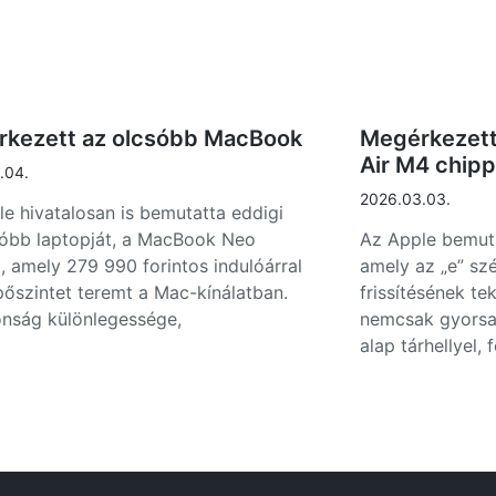
kezett az olcsóbb MacBook
Megérkezett 
Air M4 chipp
.04.
2026.03.03.
e hivatalosan is bemutatta eddigi
sóbb laptopját, a MacBook Neo
Az Apple bemuta
, amely 279 990 forintos indulóárral
amely az „e” sz
pőszintet teremt a Mac-kínálatban.
frissítésének te
onság különlegessége,
nemcsak gyorsa
alap tárhellyel, 