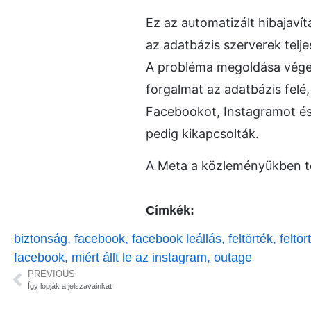
Ez az automatizált hibajavít
az adatbázis szerverek telje
A probléma megoldása végett
forgalmat az adatbázis felé, 
Facebookot, Instagramot és
pedig kikapcsolták.
A Meta a közleményükben töb
Címkék:
biztonság
,
facebook
,
facebook leállás
,
feltörték
,
feltö
facebook
,
miért állt le az instagram
,
outage
PREVIOUS
Így lopják a jelszavainkat